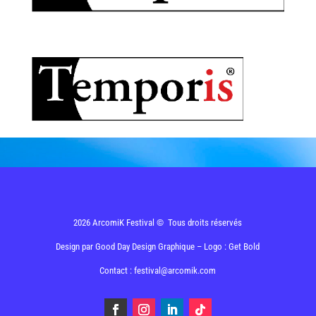
2026 ArcomiK Festival © Tous droits réservés
Design par
Good Day Design Graphique
– Logo : Get Bold
Contact : festival@arcomik.com