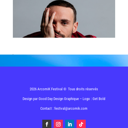
2026 ArcomiK Festival © Tous droits réservés
Design par
Good Day Design Graphique
– Logo : Get Bold
Contact : festival@arcomik.com