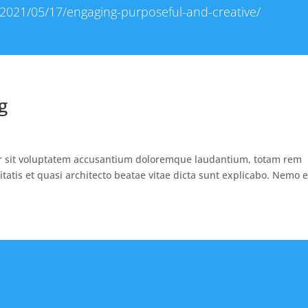
2021/05/17/engaging-purposeful-and-creative/
g
ror sit voluptatem accusantium doloremque laudantium, totam rem
itatis et quasi architecto beatae vitae dicta sunt explicabo. Nemo 