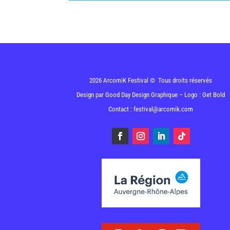
2026 ArcomiK Festival © Tous droits réservés
Design par
Good Day Design Graphique
– Logo : Get Bold
Contact : festival@arcomik.com