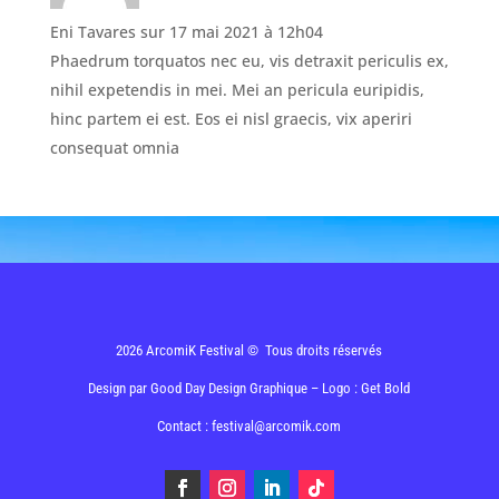
Eni Tavares
sur 17 mai 2021 à 12h04
Phaedrum torquatos nec eu, vis detraxit periculis ex,
nihil expetendis in mei. Mei an pericula euripidis,
hinc partem ei est. Eos ei nisl graecis, vix aperiri
consequat omnia
2026 ArcomiK Festival © Tous droits réservés
Design par
Good Day Design Graphique
– Logo : Get Bold
Contact : festival@arcomik.com